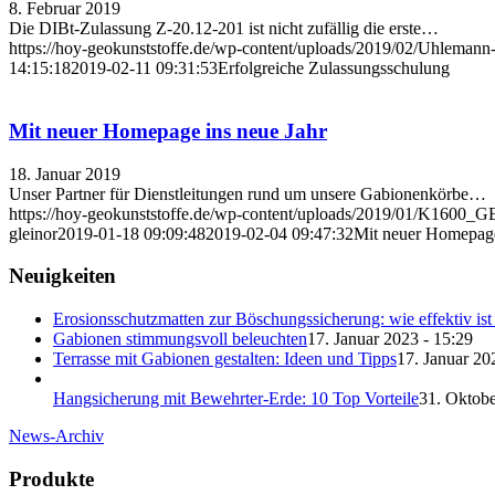
8. Februar 2019
Die DIBt-Zulassung Z-20.12-201 ist nicht zufällig die erste…
https://hoy-geokunststoffe.de/wp-content/uploads/2019/02/Uhlemann
14:15:18
2019-02-11 09:31:53
Erfolgreiche Zulassungsschulung
Mit neuer Homepage ins neue Jahr
18. Januar 2019
Unser Partner für Dienstleitungen rund um unsere Gabionenkörbe…
https://hoy-geokunststoffe.de/wp-content/uploads/2019/01/K1
gleinor
2019-01-18 09:09:48
2019-02-04 09:47:32
Mit neuer Homepage
Neuigkeiten
Erosionsschutzmatten zur Böschungssicherung: wie effektiv ist
Gabionen stimmungsvoll beleuchten
17. Januar 2023 - 15:29
Terrasse mit Gabionen gestalten: Ideen und Tipps
17. Januar 20
Hangsicherung mit Bewehrter-Erde: 10 Top Vorteile
31. Oktobe
News-Archiv
Produkte