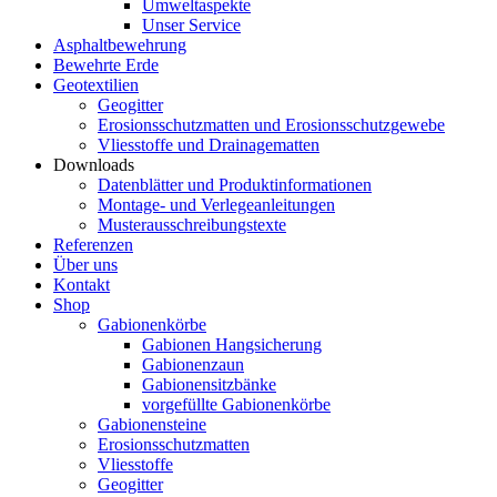
Umweltaspekte
Unser Service
Asphaltbewehrung
Bewehrte Erde
Geotextilien
Geogitter
Erosionsschutzmatten und Erosionsschutzgewebe
Vliesstoffe und Drainagematten
Downloads
Datenblätter und Produktinformationen
Montage- und Verlegeanleitungen
Musterausschreibungstexte
Referenzen
Über uns
Kontakt
Shop
Gabionenkörbe
Gabionen Hangsicherung
Gabionenzaun
Gabionensitzbänke
vorgefüllte Gabionenkörbe
Gabionensteine
Erosionsschutzmatten
Vliesstoffe
Geogitter