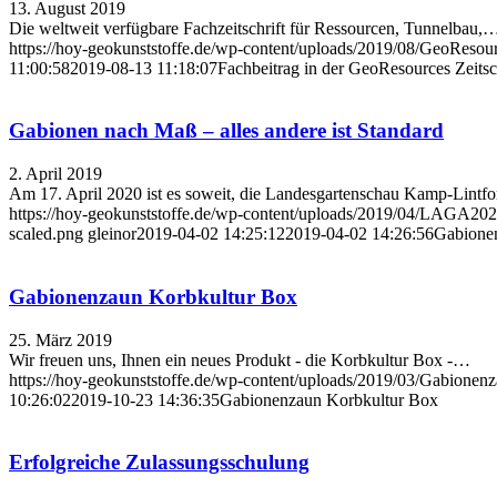
13. August 2019
Die weltweit verfügbare Fachzeitschrift für Ressourcen, Tunnelbau,
https://hoy-geokunststoffe.de/wp-content/uploads/2019/08/GeoResour
11:00:58
2019-08-13 11:18:07
Fachbeitrag in der GeoResources Zeitsc
Gabionen nach Maß – alles andere ist Standard
2. April 2019
Am 17. April 2020 ist es soweit, die Landesgartenschau Kamp-Lintf
https://hoy-geokunststoffe.de/wp-content/uploads/2019/04/LAGA2
scaled.png
gleinor
2019-04-02 14:25:12
2019-04-02 14:26:56
Gabionen
Gabionenzaun Korbkultur Box
25. März 2019
Wir freuen uns, Ihnen ein neues Produkt - die Korbkultur Box -…
https://hoy-geokunststoffe.de/wp-content/uploads/2019/03/Gabionen
10:26:02
2019-10-23 14:36:35
Gabionenzaun Korbkultur Box
Erfolgreiche Zulassungsschulung