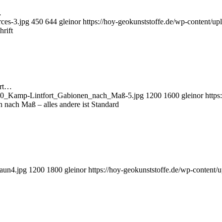
…
ces-3.jpg
450
644
gleinor
https://hoy-geokunststoffe.de/wp-content/u
hrift
ort…
020_Kamp-Lintfort_Gabionen_nach_Maß-5.jpg
1200
1600
gleinor
https
 nach Maß – alles andere ist Standard
zaun4.jpg
1200
1800
gleinor
https://hoy-geokunststoffe.de/wp-content