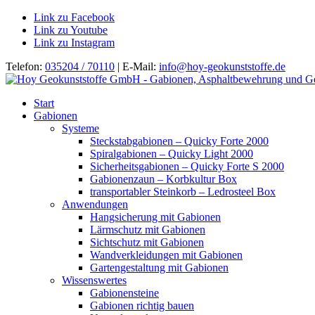
Link zu Facebook
Link zu Youtube
Link zu Instagram
Telefon:
035204 / 70110
| E-Mail:
info@hoy-geokunststoffe.de
Start
Gabionen
Systeme
Steckstabgabionen – Quicky Forte 2000
Spiralgabionen – Quicky Light 2000
Sicherheitsgabionen – Quicky Forte S 2000
Gabionenzaun – Korbkultur Box
transportabler Steinkorb – Ledrosteel Box
Anwendungen
Hangsicherung mit Gabionen
Lärmschutz mit Gabionen
Sichtschutz mit Gabionen
Wandverkleidungen mit Gabionen
Gartengestaltung mit Gabionen
Wissenswertes
Gabionensteine
Gabionen richtig bauen