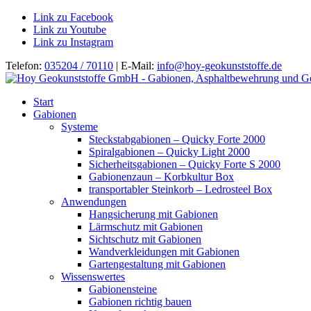
Link zu Facebook
Link zu Youtube
Link zu Instagram
Telefon:
035204 / 70110
| E-Mail:
info@hoy-geokunststoffe.de
Start
Gabionen
Systeme
Steckstabgabionen – Quicky Forte 2000
Spiralgabionen – Quicky Light 2000
Sicherheitsgabionen – Quicky Forte S 2000
Gabionenzaun – Korbkultur Box
transportabler Steinkorb – Ledrosteel Box
Anwendungen
Hangsicherung mit Gabionen
Lärmschutz mit Gabionen
Sichtschutz mit Gabionen
Wandverkleidungen mit Gabionen
Gartengestaltung mit Gabionen
Wissenswertes
Gabionensteine
Gabionen richtig bauen