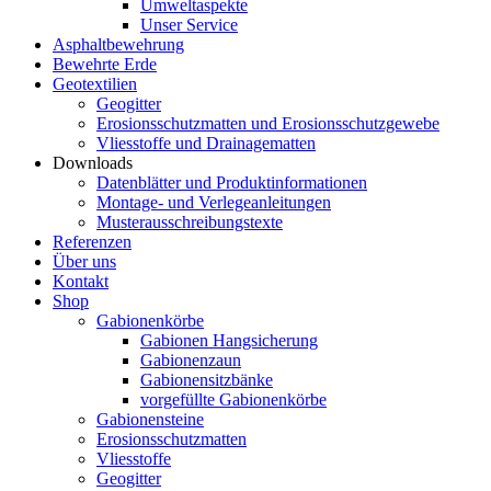
Umweltaspekte
Unser Service
Asphaltbewehrung
Bewehrte Erde
Geotextilien
Geogitter
Erosionsschutzmatten und Erosionsschutzgewebe
Vliesstoffe und Drainagematten
Downloads
Datenblätter und Produktinformationen
Montage- und Verlegeanleitungen
Musterausschreibungstexte
Referenzen
Über uns
Kontakt
Shop
Gabionenkörbe
Gabionen Hangsicherung
Gabionenzaun
Gabionensitzbänke
vorgefüllte Gabionenkörbe
Gabionensteine
Erosionsschutzmatten
Vliesstoffe
Geogitter