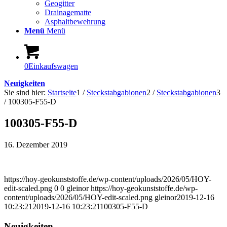
Geogitter
Drainagematte
Asphaltbewehrung
Menü
Menü
0
Einkaufswagen
Neuigkeiten
Sie sind hier:
Startseite
1
/
Steckstabgabionen
2
/
Steckstabgabionen
3
/
100305-F55-D
100305-F55-D
16. Dezember 2019
https://hoy-geokunststoffe.de/wp-content/uploads/2026/05/HOY-
edit-scaled.png
0
0
gleinor
https://hoy-geokunststoffe.de/wp-
content/uploads/2026/05/HOY-edit-scaled.png
gleinor
2019-12-16
10:23:21
2019-12-16 10:23:21
100305-F55-D
Neuigkeiten