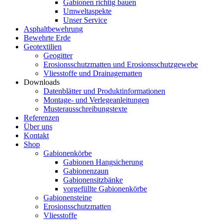
Gabionen richtig bauen
Umweltaspekte
Unser Service
Asphaltbewehrung
Bewehrte Erde
Geotextilien
Geogitter
Erosionsschutzmatten und Erosionsschutzgewebe
Vliesstoffe und Drainagematten
Downloads
Datenblätter und Produktinformationen
Montage- und Verlegeanleitungen
Musterausschreibungstexte
Referenzen
Über uns
Kontakt
Shop
Gabionenkörbe
Gabionen Hangsicherung
Gabionenzaun
Gabionensitzbänke
vorgefüllte Gabionenkörbe
Gabionensteine
Erosionsschutzmatten
Vliesstoffe